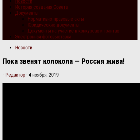
Новости
История создания Совета
Документы
Нормативно-правовые акты
Юридические документы
Документы на участие в конкурсах и грантах
Электронная фотовыставка
Новости
Пока звенят колокола — Россия жива!
-
Редактор
·
4 ноября, 2019