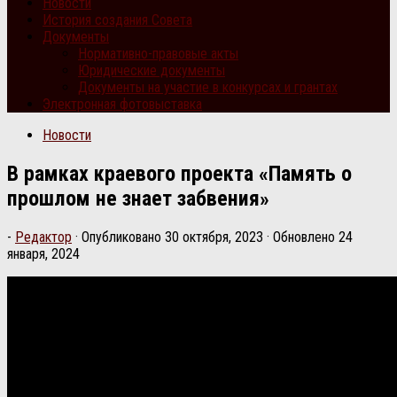
Новости
История создания Совета
Документы
Нормативно-правовые акты
Юридические документы
Документы на участие в конкурсах и грантах
Электронная фотовыставка
Новости
В рамках краевого проекта «Память о
прошлом не знает забвения»
-
Редактор
· Опубликовано
30 октября, 2023
· Обновлено
24
января, 2024