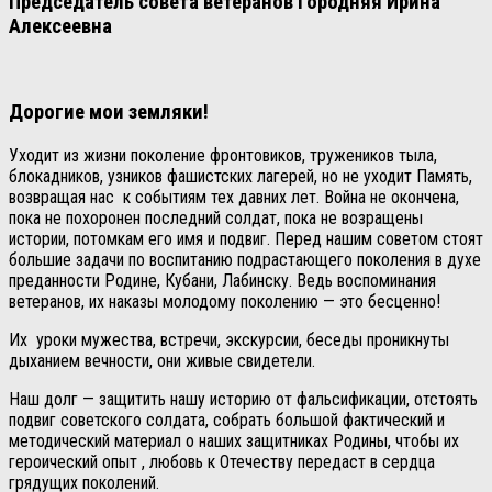
Председатель совета ветеранов Городняя Ирина
Алексеевна
Дорогие мои земляки!
Уходит из жизни поколение фронтовиков, тружеников тыла,
блокадников, узников фашистских лагерей, но не уходит Память,
возвращая нас к событиям тех давних лет. Война не окончена,
пока не похоронен последний солдат, пока не возращены
истории, потомкам его имя и подвиг. Перед нашим советом стоят
большие задачи по воспитанию подрастающего поколения в духе
преданности Родине, Кубани, Лабинску. Ведь воспоминания
ветеранов, их наказы молодому поколению — это бесценно!
Их уроки мужества, встречи, экскурсии, беседы проникнуты
дыханием вечности, они живые свидетели.
Наш долг — защитить нашу историю от фальсификации, отстоять
подвиг советского солдата, собрать большой фактический и
методический материал о наших защитниках Родины, чтобы их
героический опыт , любовь к Отечеству передаст в сердца
грядущих поколений.